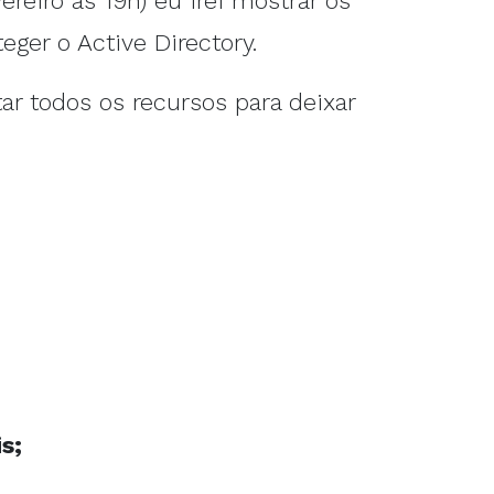
reiro às 19h) eu irei mostrar os
eger o Active Directory.
r todos os recursos para deixar
s;