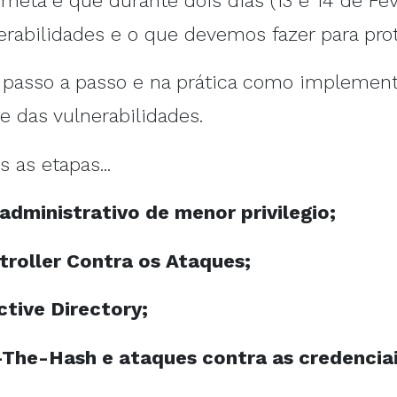
eta é que durante dois dias (13 e 14 de Feve
erabilidades e o que devemos fazer para prot
 passo a passo e na prática como implementa
e das vulnerabilidades.
 as etapas...
dministrativo de menor privilegio;
roller Contra os Ataques;
ctive Directory;
The-Hash e ataques contra as credenciai