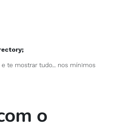
rectory;
a e te mostrar tudo... nos mínimos
 com o