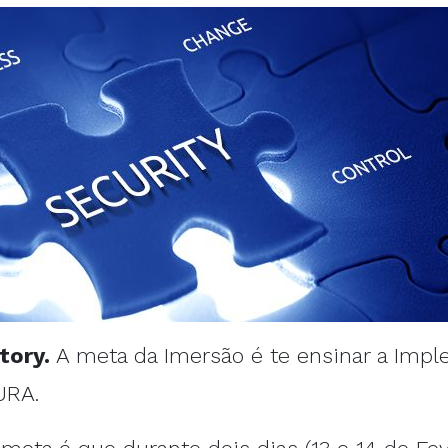
tory.
A meta da Imersão é te ensinar a Imp
URA.