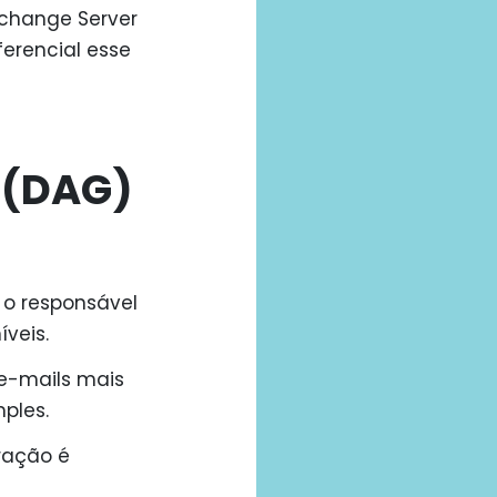
xchange Server
erencial esse
 (DAG)
 o responsável
íveis.
 e-mails mais
ples.
ração é