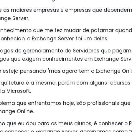
ue as maiores empresas e empresas que dependem
ange Server.
conhecimento que me fez mudar de patamar quand
econhecido, o Exchange Server foi um deles.
vagas de gerenciamento de Servidores que pagam
vagas que exigem conhecimentos em Exchange Serve
ê esteja pensando "mas agora tem o Exchange Onli
rquitetura é a mesma, porém com alguns recursos
a Microsoft.
lema que enfrentamos hoje, são profissionais que
hange Online.
o que eu dou para os meus alunos, é conhecer o 
o conhecer o Exchange Server, dominamos como f