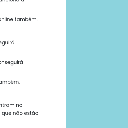
 Online também.
eguirá
onseguirá
 também.
entram no
 que não estão