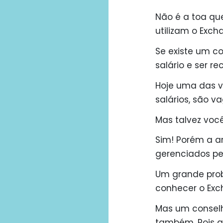
Não é a toa q
utilizam o Exch
Se existe um 
salário e ser r
Hoje uma das 
salários, são 
Mas talvez voc
Sim! Porém a a
gerenciados pel
Um grande prob
conhecer o Exc
Mas um conselh
também. Pois a