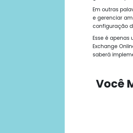
Em outras palav
e gerenciar am
configuração d
Esse é apenas 
Exchange Onlin
saberá impleme
Você M