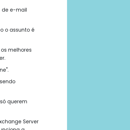
 de e-mail
o o assunto é
 os melhores
r.
ne".
 sendo
 só querem
Exchange Server
unciona a