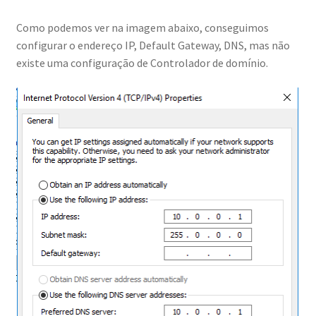
Aula DFS e File Server
Como podemos ver na imagem abaixo, conseguimos
configurar o endereço IP, Default Gateway, DNS, mas não
Aula Experimental Active Directory, Azure AD e Azure ADDS
existe uma configuração de Controlador de domínio.
Aula Experimental AZ-800: ADDS, AZURE AD e AZURE ADDS
Aula Experimental AZ-800: Como Utilizar o Windows Admin
Center em Ambiente Híbridos
Aula Experimental AZ-800: DNS Server Hybrid
Aula Experimental Conexão VPN Point To Site Azure
Aula Experimental DNS Híbrido
Aula Experimental File Share Azure Mapeado Máquina On-
Premises