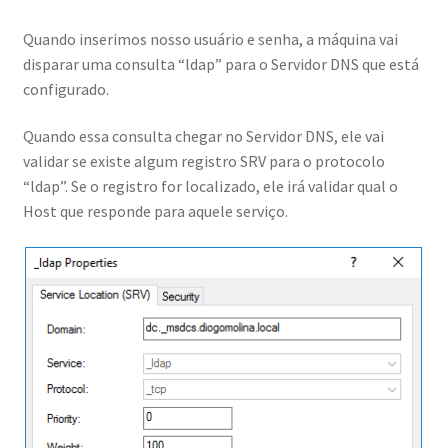
E-Book Plano 50k
Quando inserimos nosso usuário e senha, a máquina vai
disparar uma consulta “ldap” para o Servidor DNS que está
E-Book Segurança Active Directory
configurado.
E-BOOK Transformando Conhecimentos em TI em Renda
Quando essa consulta chegar no Servidor DNS, ele vai
Extra
validar se existe algum registro SRV para o protocolo
“ldap”. Se o registro for localizado, ele irá validar qual o
Especialistas DNS Server
Host que responde para aquele serviço.
Formação Administrando Microsoft Azure
Gravação Aula Como Funciona Replicação do Active
Directory v2
Gravação Aula Como Gerenciar Ambientes Com GPO´s do
Active Directory