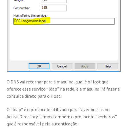
Gravação Aula Desenhando e Implementando o Active
Directory
Gravação Aula DFS
Guia Completo Integração Azure AD e Active Directory
Home
Imersão Base Line Segurança Active Directory
O DNS vai retornar para a máquina, qual é o Host que
Mentoria Consultor 2.0
oferece esse serviço “ldap” na rede, e a máquina irá fazer a
consulta direto para o Host.
Mentoria Consultor 2.0 – Sem Vídeo
O “ldap” é o protocolo utilizado para fazer buscas no
Active Directory, temos também o protocolo “kerberos”
Mentoria IG Turbo
que é responsável pela autenticação.