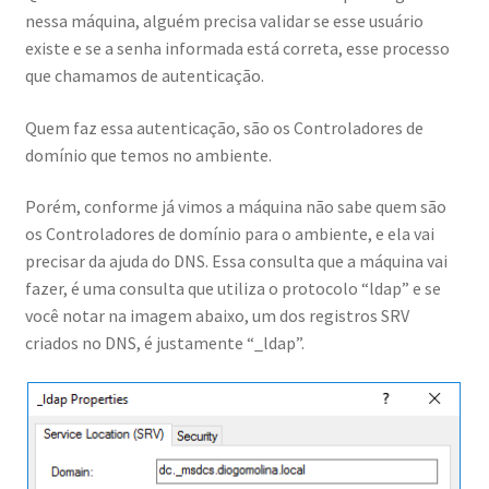
Aula Novidades Windows Server 2022
nessa máquina, alguém precisa validar se esse usuário
existe e se a senha informada está correta, esse processo
que chamamos de autenticação.
Aula Politica de Bloqueio de Conta no Active Directory
Quem faz essa autenticação, são os Controladores de
Cart
domínio que temos no ambiente.
Checkout
Porém, conforme já vimos a máquina não sabe quem são
os Controladores de domínio para o ambiente, e ela vai
Clube Dos Profissionais De TI Antenados
precisar da ajuda do DNS. Essa consulta que a máquina vai
fazer, é uma consulta que utiliza o protocolo “ldap” e se
Comunidade dos Experts
você notar na imagem abaixo, um dos registros SRV
criados no DNS, é justamente “_ldap”.
Consultoria Migração Active Directory
Desafio Construindo Ambiente Com Windows Server 2022
Desafio Construindo Ambiente Com Windows Server 2022 –