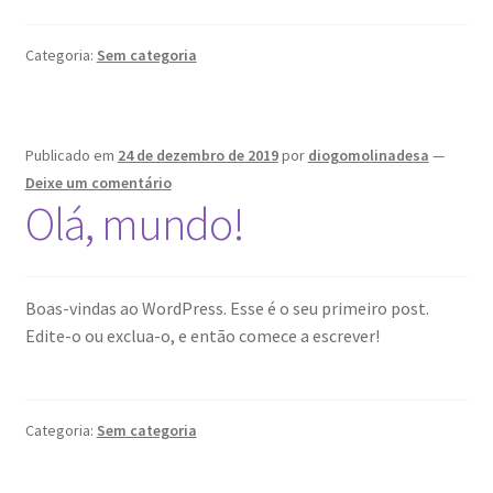
Obrigado Aula Experimental Resolução Problemas
Windows Server: Redes
Categoria:
Sem categoria
Obrigado Aula Experimental WAC Híbrido
Publicado em
24 de dezembro de 2019
por
diogomolinadesa
—
Obrigado Aula Gerenciamento AD
Deixe um comentário
Olá, mundo!
Obrigado Aula Novidades Windows Server 2022
Obrigado Aula Politica Senhas AD
Boas-vindas ao WordPress. Esse é o seu primeiro post.
Obrigado Aula Powershell AD
Edite-o ou exclua-o, e então comece a escrever!
Obrigado Aula Segurança Azure
Categoria:
Sem categoria
Obrigado Aula Tshoot Windows