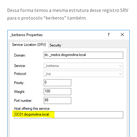
Mentoria Migração Lucrativa
Dessa forma temos a mesma estrutura desse registro SRV
para o protocolo “kerberos” também.
Mentoria Migração Lucrativa v2
My account
Obrigado Aula Ao Vivo AD Hibido
Obrigado Aula Ao Vivo GPO
Obrigado Aula Ao Vivo Implementação AD
Obrigado Aula Delegação Acesso AD
Obrigado Aula Delegação Acesso AD | Cloned at: 2022-08-
04 11:29:33