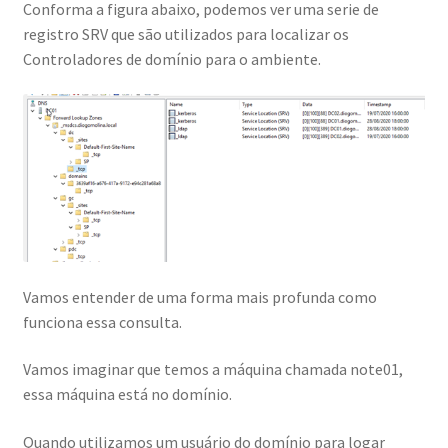
Conforma a figura abaixo, podemos ver uma serie de
Aula Experimental Windows Server 2022 – File Server
registro SRV que são utilizados para localizar os
Resource Manager – Quota
Controladores de domínio para o ambiente.
Aula Experimental Workshop Segurança no Windows
Server 2022
Aula Gerenciamento Ambientes com Active Directory
Aula Gratuita Herança de Pastas e Acesso Baseado em
Enumeração
Vamos entender de uma forma mais profunda como
Aula Gratuita Integração Zonas DNS Com Active Directory
funciona essa consulta.
Aula Gratuita Novidades Windows Server 2022
Vamos imaginar que temos a máquina chamada note01,
essa máquina está no domínio.
Aula Gratuita Trabalhando com Storage Pool
Quando utilizamos um usuário do domínio para logar