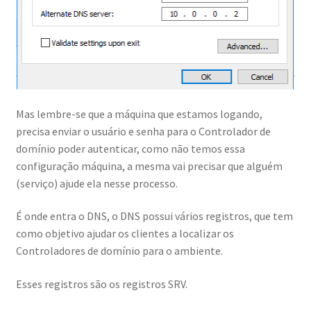
Aula Experimental Implementando o Azure ADDS
Aula Experimental Resolvendo Problemas Com Windows
Server
Mas lembre-se que a máquina que estamos logando,
Aula Experimental Resolvendo Problemas Com Windows
precisa enviar o usuário e senha para o Controlador de
Server: Conexão de Redes
domínio poder autenticar, como não temos essa
configuração máquina, a mesma vai precisar que alguém
Aula Experimental Resolvendo Problemas Com Windows
(serviço) ajude ela nesse processo.
Server: Memória e Disco
É onde entra o DNS, o DNS possui vários registros, que tem
como objetivo ajudar os clientes a localizar os
Aula Experimental Resolvendo Problemas Com Windows
Controladores de domínio para o ambiente.
Server: Processador
Esses registros são os registros SRV.
Aula Experimental Segurança Azure