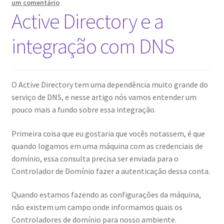
um comentário
Active Directory e a
Aula Ao Vivo Administrando o Active Directory com
Powershell
integração com DNS
Aula Ao Vivo GPO Active Directory
O Active Directory tem uma dependência muito grande do
Aula Ao Vivo GPO Active Directory v2
serviço de DNS, e nesse artigo nós vamos entender um
pouco mais a fundo sobre essa integração.
Aula Ao Vivo Implementando o Active Directory
Primeira coisa que eu gostaria que vocês notassem, é que
Aula Como Funciona Replicação Active Directory
quando logamos em uma máquina com as credenciais de
domínio, essa consulta precisa ser enviada para o
Aula Delegando Permissões no Active Directory
Controlador de Domínio fazer a autenticação dessa conta.
Quando estamos fazendo as configurações da máquina,
Aula Desenhando e Implementando AD Para Empresas Que
não existem um campo onde informamos quais os
Possuem Filiais
Controladores de domínio para nosso ambiente.