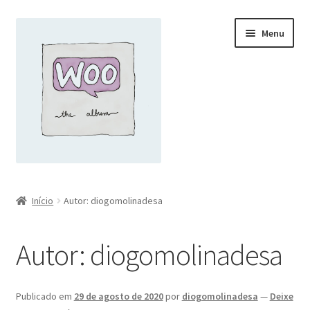
Pular
Pular
Menu
para
para
navegação
o
conteúdo
Início
Início
Autor: diogomolinadesa
34 slides
Autor:
diogomolinadesa
Aula A Importância da Zona DNS Integrada ao Active
Directory
Publicado em
29 de agosto de 2020
por
diogomolinadesa
—
Deixe
Aula Ao Vivo Active Directory em Ambiente Hibrido