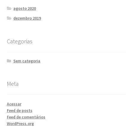
Obrigado E-Book Segurança AD
agosto 2020
dezembro 2019
Obrigado Integração Azure AD
Obrigado Marketing Digital Consultor TI
Categorias
Obrigado Treinamento Gratuito Azure
Sem categoria
Obrigado Treinamento Gratuito GPO AD
Meta
Obrigado Treinamento Gratuito Windows Server 2019
Obrigado Treinamento Resolução Problemas Windows
Acessar
Server
Feed de posts
Feed de comentários
Obrigado Windows Server 2019
WordPress.org