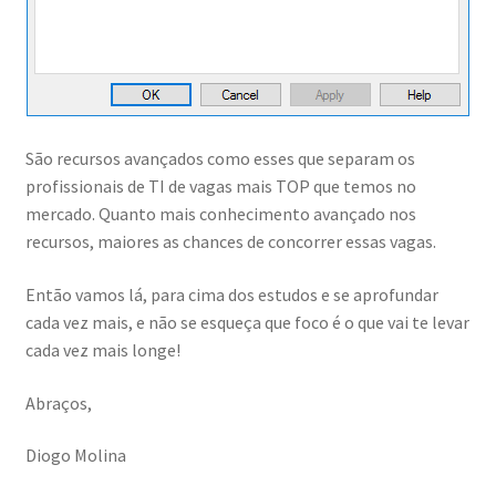
Obrigado Aula Desenho e Implementação AD Para Filiais
Obrigado Aula DFS
Obrigado Aula Experimental AD, AZURE AD, AZURE ADDS
São recursos avançados como esses que separam os
profissionais de TI de vagas mais TOP que temos no
Obrigado Aula Experimental DNS Hybrid
mercado. Quanto mais conhecimento avançado nos
recursos, maiores as chances de concorrer essas vagas.
Obrigado Aula Experimental Resolução Problemas
Windows Server
Então vamos lá, para cima dos estudos e se aprofundar
cada vez mais, e não se esqueça que foco é o que vai te levar
Obrigado Aula Experimental Resolução Problemas
cada vez mais longe!
Windows Server: Memória e Disco
Abraços,
Obrigado Aula Experimental Resolução Problemas
Windows Server: Processador
Diogo Molina